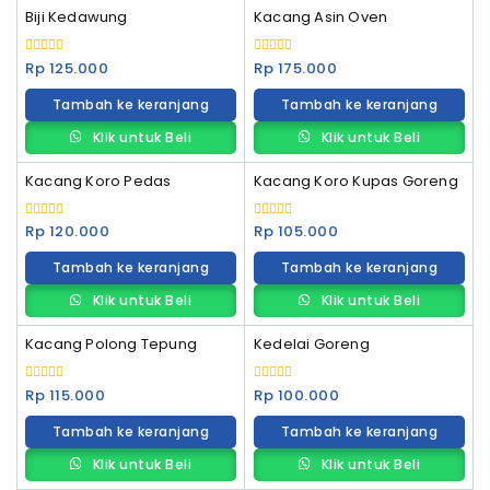
Biji Kedawung
Kacang Asin Oven
0
0
Rp
125.000
Rp
175.000
out
out
of
of
Tambah ke keranjang
Tambah ke keranjang
5
5
Klik untuk Beli
Klik untuk Beli
Kacang Koro Pedas
Kacang Koro Kupas Goreng
0
0
Rp
120.000
Rp
105.000
out
out
of
of
Tambah ke keranjang
Tambah ke keranjang
5
5
Klik untuk Beli
Klik untuk Beli
Kacang Polong Tepung
Kedelai Goreng
0
0
Rp
115.000
Rp
100.000
out
out
of
of
Tambah ke keranjang
Tambah ke keranjang
5
5
Klik untuk Beli
Klik untuk Beli