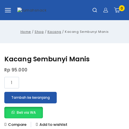
0
Home
/
Shop
/
Kacang
/
Kacang Sembunyi Manis
Kacang Sembunyi Manis
Rp
95.000
Tambah ke keranjang
Beli via WA
Compare
Add to wishlist